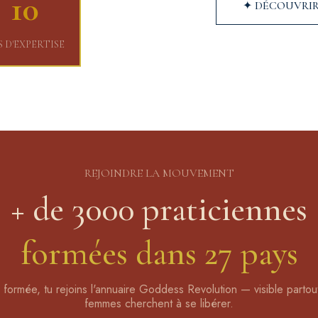
10
✦ DÉCOUVRIR
 D'EXPERTISE
REJOINDRE LA MOUVEMENT
+ de 3000 praticiennes
formées dans 27 pays
 formée, tu rejoins l'annuaire Goddess Revolution — visible parto
femmes cherchent à se libérer.