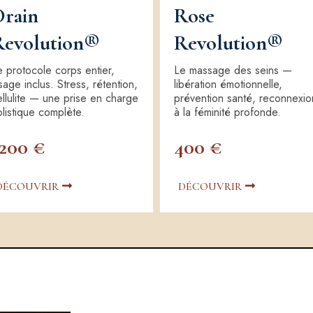
Drain
Rose
Revolution®
Revolution®
e protocole corps entier,
Le massage des seins —
sage inclus. Stress, rétention,
libération émotionnelle,
ellulite — une prise en charge
prévention santé, reconnexio
olistique complète.
à la féminité profonde.
200 €
400 €
DÉCOUVRIR
DÉCOUVRIR