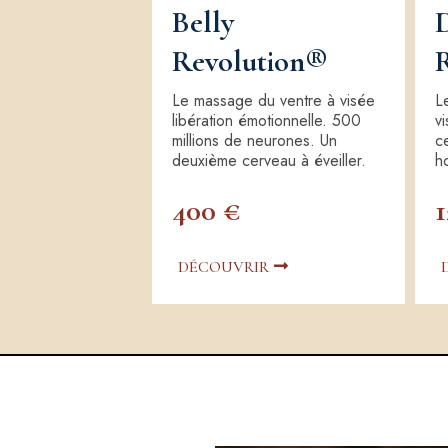
Belly
Revolution®
Le massage du ventre à visée
L
libération émotionnelle. 500
vi
millions de neurones. Un
c
deuxième cerveau à éveiller.
h
400 €
1
DÉCOUVRIR