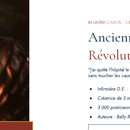
MARINE CAYOL - 
Ancienn
Révolut
"J'ai quitté l'hôpital
sans toucher les caus
I
nfirmière D.E. 
Créatrice de 3 
3 000 praticien
Auteure · Belly R